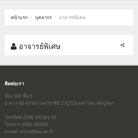
หน้าแรก
บุคลากร
อาจารย์พิเศษ
อาจารย์พิเศษ
ติดต่อเรา
ห้อง 500 ชั้น 5
อาคาร 60 พรรษา มหาราชินี 2 (QS2) มหาวิทยาลัยบูรพา
โทรศัพท์ (038) 102361-62
โทรสาร (038) 390355
e-mail: socio@buu.ac.th